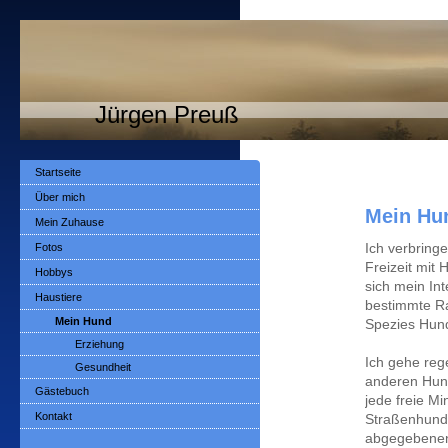
Jürgen Preuß
Startseite
Über mich
Mein Hu
Mein Zuhause
Fotos
Ich verbring
Freizeit mit
Hobbys
sich mein Int
Haustiere
bestimmte Ra
Mein Hund
Spezies Hund
Erziehung
Ich gehe reg
Gesundheit
anderen Hund
Gästebuch
jede freie M
Kontakt
Straßenhunde
abgegebenen 