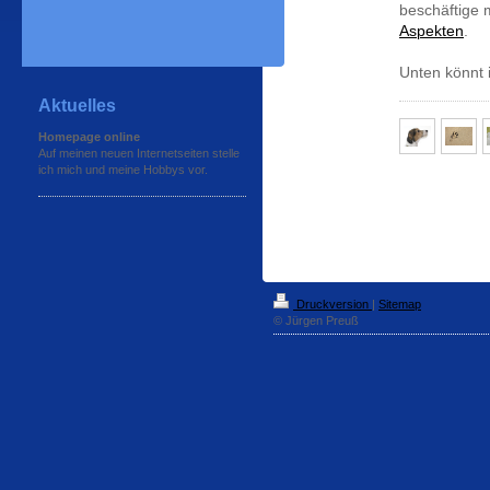
beschäftige 
Aspekten
.
Unten könnt 
Aktuelles
Homepage online
Auf meinen neuen Internetseiten stelle
ich mich und meine Hobbys vor.
Druckversion
|
Sitemap
© Jürgen Preuß